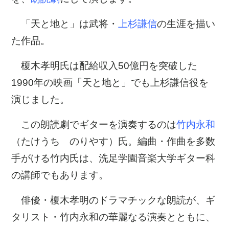
「天と地と」は武将・
上杉謙信
の生涯を描い
た作品。
榎木孝明氏は配給収入50億円を突破した
1990年の映画「天と地と」でも上杉謙信役を
演じました。
この朗読劇でギターを演奏するのは
竹内永和
（たけうち のりやす）氏。編曲・作曲を多数
手がける竹内氏は、洗足学園音楽大学ギター科
の講師でもあります。
俳優・榎木孝明のドラマチックな朗読が、ギ
タリスト・竹内永和の華麗なる演奏とともに、