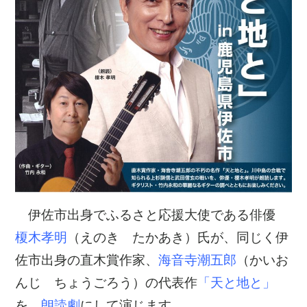
伊佐市出身でふるさと応援大使である俳優
榎木孝明
（えのき たかあき）氏が、
同じく伊
佐市出身の直木賞作家、
海音寺潮五郎
（かいお
んじ ちょうごろう）の
代表作
「天と地と」
を、
朗読劇
にして演じます。