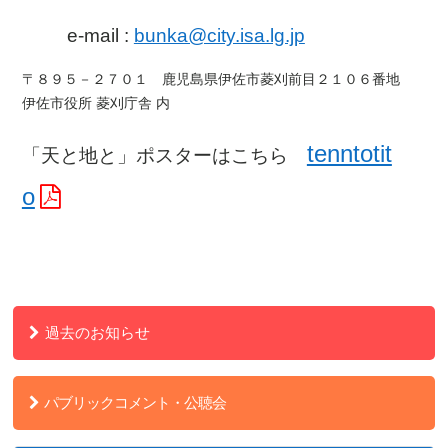
e-mail :
bunka@city.isa.lg.jp
〒８９５－２７０１ 鹿児島県伊佐市菱刈前目２１０６番地
伊佐市役所 菱刈庁舎 内
tenntotit
「天と地と」ポスターはこちら
o
過去のお知らせ
パブリックコメント・公聴会