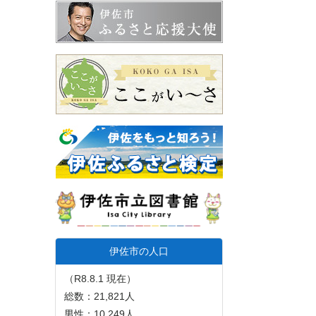
伊佐市の人口
（R8.8.1 現在）
総数：21,821人
男性：10,249人