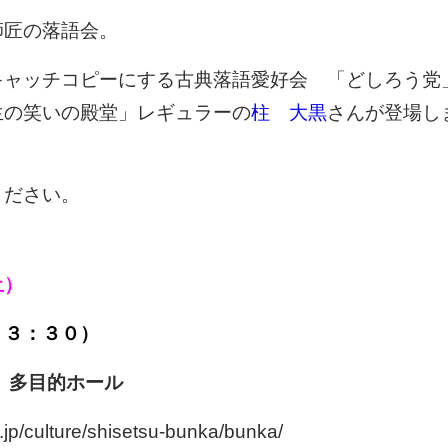
師匠の落語会。
キャッチコピーにする古典落語愛好会 「どしろう党
生の笑いの殿堂」レギュラーの
柱 大黒
さんが登場し
ください。
土）
１３：３０）
多目的ホール
p/culture/shisetsu-bunka/bunka/