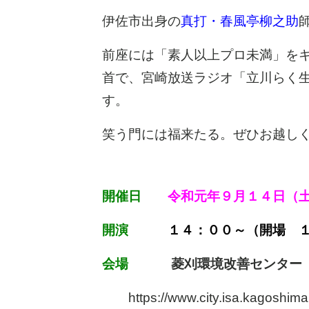
伊佐市出身の
真打・春風亭柳之助
前座には「素人以上プロ未満」を
首で、宮崎放送ラジオ「立川らく
す。
笑う門には福来たる。ぜひお越し
開催日
令和元年９月１４日（
開演
１４：００～（開場 
会場
菱刈環境改善センター 
https://www.city.isa.kagoshima.j