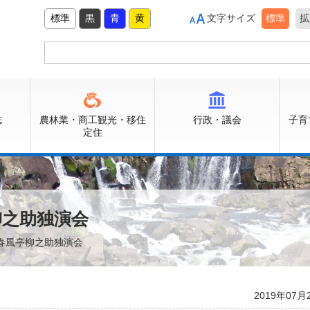
標準
黒
青
黄
文字サイズ
標準
拡
誌
農林業・商工観光・移住
行政・議会
子育
定住
柳之助独演会
 春風亭柳之助独演会
2019年07月