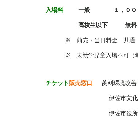
入場料
一般 １，００
高校生以下 無料
※ 前売・当日料金 共通（
※ 未就学児童入場不可（無
チケット
販売窓口
菱刈環境改善
伊佐市文化会館 大
伊佐市役所大口庁