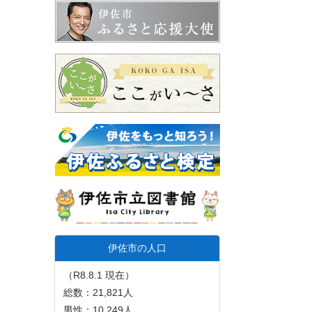
伊佐市の人口
（R8.8.1 現在）
総数：21,821人
男性：10,249人