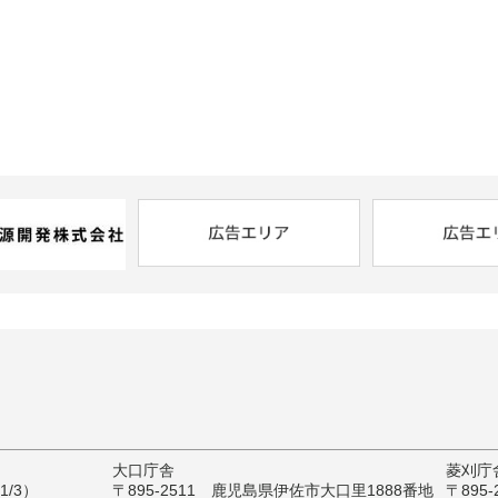
大口庁舎
菱刈庁
/3）
〒895-2511 鹿児島県伊佐市大口里1888番地
〒895