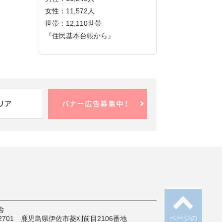
女性：11,572人
世帯：12,110世帯
『住民基本台帳から』
舎
ページの
-2701 鹿児島県伊佐市菱刈前目2106番地