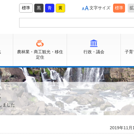
標準
黒
青
黄
文字サイズ
標準
拡
誌
農林業・商工観光・移住
行政・議会
子育
定住
た
しました
2019年11月