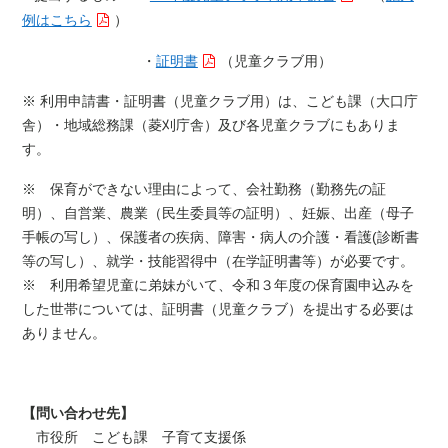
例はこちら
）
・
証明書
（児童クラブ用）
※ 利用申請書・証明書（児童クラブ用）は、こども課（大口庁
舎）・地域総務課（菱刈庁舎）及び各児童クラブにもありま
す。
※ 保育ができない理由によって、会社勤務（勤務先の証
明）、自営業、農業（民生委員等の証明）、妊娠、出産（母子
手帳の写し）、保護者の疾病、障害・病人の介護・看護(診断書
等の写し）、就学・技能習得中（在学証明書等）が必要です。
※ 利用希望児童に弟妹がいて、令和３年度の保育園申込みを
した世帯については、証明書（児童クラブ）を提出する必要は
ありません。
【問い合わせ先】
市役所 こども課 子育て支援係