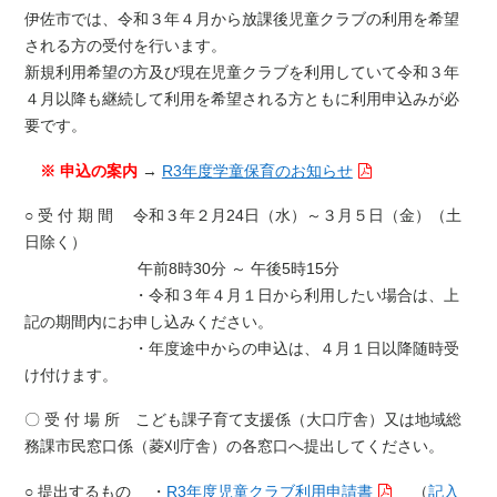
伊佐市では、令和３年４月から放課後児童クラブの利用を希望
される方の受付を行います。
新規利用希望の方及び現在児童クラブを利用していて令和３年
４月以降も継続して利用を希望される方ともに利用申込みが必
要です。
※ 申込の案内
→
R3年度学童保育のお知らせ
○ 受 付 期 間 令和３年２月24日（水）～３月５日（金）（土
日除く）
午前8時30分 ～ 午後5時15分
・令和３年４月１日から利用したい場合は、上
記の期間内にお申し込みください。
・年度途中からの申込は、４月１日以降随時受
け付けます。
〇 受 付 場 所 こども課子育て支援係（大口庁舎）又は地域総
務課市民窓口係（菱刈庁舎）の各窓口へ提出してください。
○ 提出するもの ・
R3年度児童クラブ利用申請書
（
記入