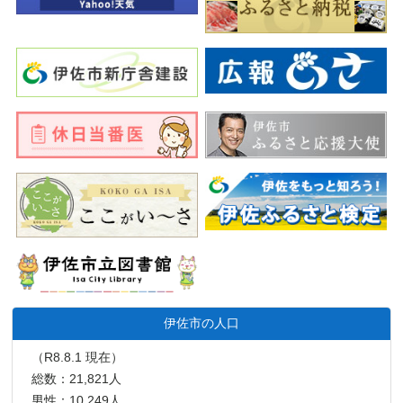
伊佐市の人口
（R8.8.1 現在）
総数：21,821人
男性：10,249人