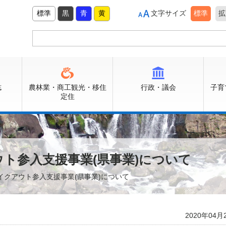
標準
黒
青
黄
文字サイズ
標準
拡
誌
農林業・商工観光・移住
行政・議会
子育
定住
ト参入支援事業(県事業)について
イクアウト参入支援事業(県事業)について
2020年04月