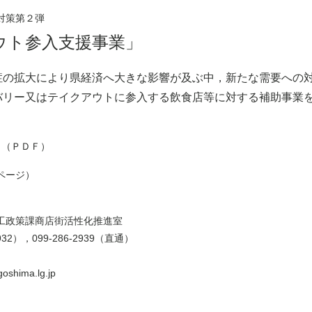
対策第２弾
ウト参入支援事業」
の拡大により県経済へ大きな影響が及ぶ中，新たな需要への
バリー又はテイクアウトに参入する飲食店等に対する補助事業
（ＰＤＦ）
ページ）
課商店街活性化推進室
099-286-2939（直通）
ma.lg.jp