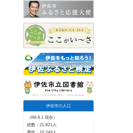
伊佐市の人口
（R8.8.1 現在）
総数：21,821人
男性：10,249人