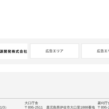
大口庁舎
菱刈庁
/3）
〒895-2511 鹿児島県伊佐市大口里1888番地
〒895