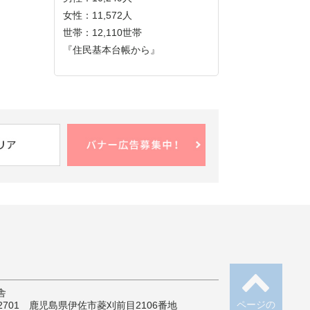
女性：11,572人
世帯：12,110世帯
『住民基本台帳から』
舎
ページの
-2701 鹿児島県伊佐市菱刈前目2106番地