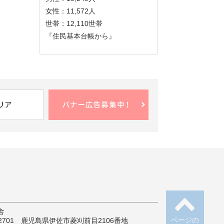
女性：11,572人
世帯：12,110世帯
『住民基本台帳から』
舎
ページの
-2701 鹿児島県伊佐市菱刈前目2106番地