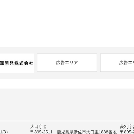
大口庁舎
菱刈庁
/3）
〒895-2511 鹿児島県伊佐市大口里1888番地
〒895