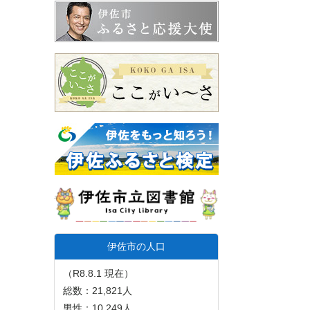
伊佐市の人口
（R8.8.1 現在）
総数：21,821人
男性：10,249人