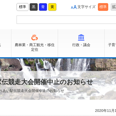
標準
黒
青
黄
文字サイズ
標準
拡
誌
農林業・商工観光・移住
行政・議会
子育
定住
駅伝競走大会開催中止のお知らせ
ふれあい駅伝競走大会開催中止のお知らせ
2020年11月