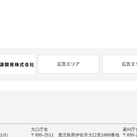
大口庁舎
菱刈庁
/3）
〒895-2511 鹿児島県伊佐市大口里1888番地
〒895