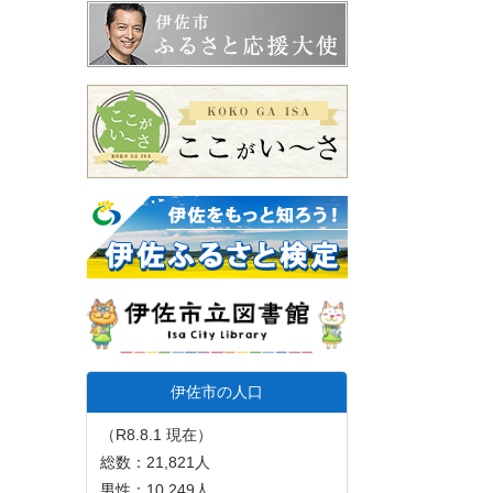
伊佐市の人口
（R8.8.1 現在）
総数：21,821人
男性：10,249人