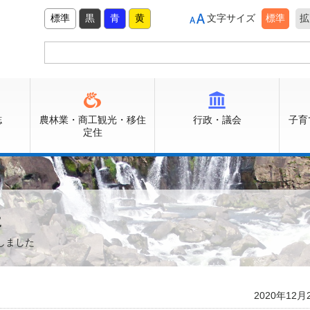
標準
黒
青
黄
文字サイズ
標準
拡
誌
農林業・商工観光・移住
行政・議会
子育
定住
た
しました
2020年12月