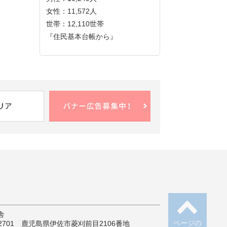
女性：11,572人
世帯：12,110世帯
『住民基本台帳から』
舎
ページの
-2701 鹿児島県伊佐市菱刈前目2106番地