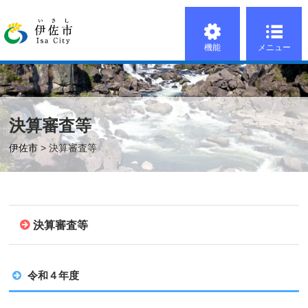
機能
メニュー
決算審査等
伊佐市
> 決算審査等
決算審査等
令和４
年度