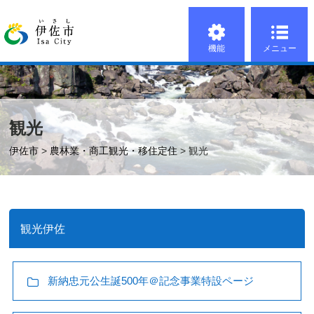
機能
メニュー
観光
伊佐市
>
農林業・商工観光・移住定住
> 観光
観光伊佐
新納忠元公生誕500年＠記念事業特設ページ