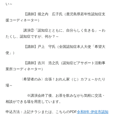
い～
【講師】堀之内 広子氏（鹿児島県若年性認知症支
援コーディネーター）
講演②「認知症とともに、自分らしく生きる」～わ
たくし、認知症ですが、何か？～
【講師】戸上 守氏（全国認知症本人大使「希望大
使」）
【講師】吉川 浩之氏（認知症ピアサポート活動事
業所コーディネーター）
〈希望者のみ〉出張！おれん家（じ）カフェ～かたり
場～
※講演会終了後、お茶を飲みながら気軽に交流・
相談ができる場を用意しています。
申込方法：上記チラシまたは、こちらのPDF
令和8年 伊佐市認知