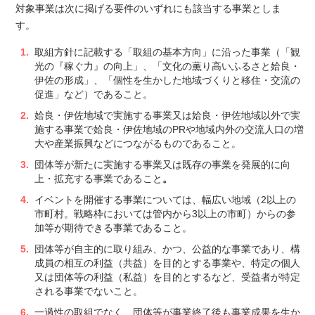
対象事業は次に掲げる要件のいずれにも該当する事業としま
す。
取組方針に記載する「取組の基本方向」に沿った事業（「観
光の『稼ぐ力』の向上」、「文化の薫り高いふるさと姶良・
伊佐の形成」、「個性を生かした地域づくりと移住・交流の
促進」など）であること。
姶良・伊佐地域で実施する事業又は姶良・伊佐地域以外で実
施する事業で姶良・伊佐地域のPRや地域内外の交流人口の増
大や産業振興などにつながるものであること。
団体等が新たに実施する事業又は既存の事業を発展的に向
上・拡充する事業であること
。
イベントを開催する事業については、幅広い地域（2以上の
市町村。戦略枠においては管内から3以上の市町）からの参
加等が期待できる事業であること。
団体等が自主的に取り組み、かつ、公益的な事業であり、構
成員の相互の利益（共益）を目的とする事業や、特定の個人
又は団体等の利益（私益）を目的とするなど、受益者が特定
される事業でないこと。
一過性の取組でなく、団体等が事業終了後も事業成果を生か