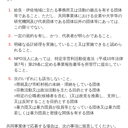
姶良・伊佐地域に主たる事務所又は活動の拠点を有する団体
等であること。ただし、共同事業体における企業や大学等の
研究機関及び代表団体である団体以外の団体等にあっては、
この限りでない。
一定の規約を有し、かつ、代表者が明らかであること。
明確な会計経理を実施していること又は実施できると認めら
れること。
NPO法人にあっては、特定非営利活動促進法（平成10年法律
第7号）第29条に定める事業報告書等を所管庁に提出してい
ること。
次のいずれにも該当しないこと。
○県税及び市町村税の未納・滞納をしている団体
○宗教活動又は政治活動を主たる目的とする団体
○特定の公職者(候補者を含む。)又は政党を推薦し、支持し、
又は反対することを目的とする団体
○暴力団又は暴力団員が役員等となっている団体又は暴力団
若しくは暴力団員と密接な関係を有する団体
共同事業体で応募する場合は、次の事項に留意してください。