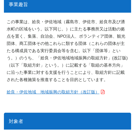
事業趣旨
この事業は、姶良・伊佐地域（霧島市、伊佐市、姶良市及び湧
水町の区域をいう。以下同じ。）に主たる事務所又は活動の拠
点を置く、集落、自治会、NPO法人、ボランティア団体、観光
団体、商工団体その他これらに類する団体（これらの団体が主
たる構成員である実行委員会等を含む。以下「団体等」とい
う。）のうち、「姶良・伊佐地域地域振興の取組方針」(改訂版)
（以下「取組方針」という。）に記載する「取組の基本方向」
に沿った事業に対する支援を行うことにより、取組方針に記載
された各種施策を推進することを目的としています。
姶良・伊佐地域 地域振興の取組方針（改訂版）
対象者