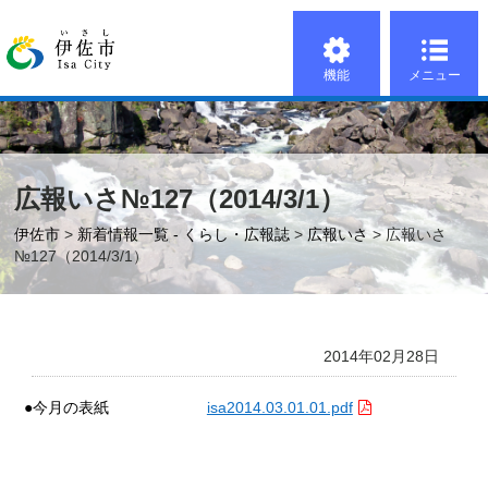
機能
メニュー
広報いさ№127（2014/3/1）
伊佐市
>
新着情報一覧 - くらし・広報誌
>
広報いさ
> 広報いさ
№127（2014/3/1）
2014年02月28日
●今月の表紙
isa2014.03.01.01.pdf