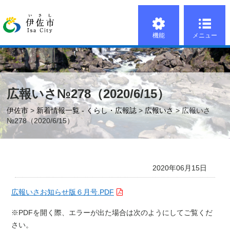
機能
メニュー
広報いさ№278（2020/6/15）
伊佐市
>
新着情報一覧 - くらし・広報誌
>
広報いさ
> 広報いさ
№278（2020/6/15）
2020年06月15日
広報いさお知らせ版６月号.PDF
※PDFを開く際、エラーが出た場合は次のようにしてご覧くだ
さい。