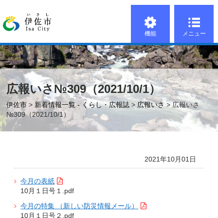
機能
メニュー
広報いさ№309（2021/10/1）
伊佐市
>
新着情報一覧 - くらし・広報誌
>
広報いさ
> 広報いさ
№309（2021/10/1）
2021年10月01日
今月の表紙
10月１日号１.pdf
今月の特集 （新しい防災情報メール）
10月１日号２.pdf