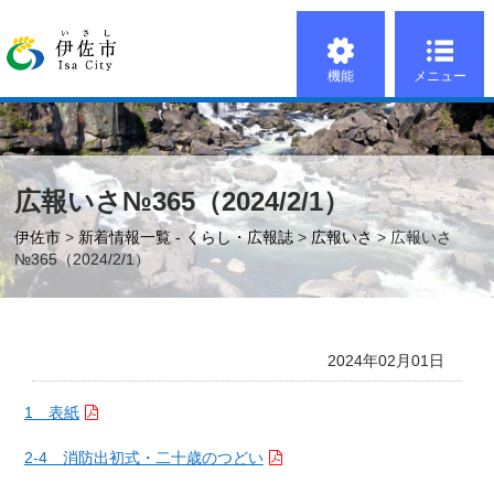
機能
メニュー
広報いさ№365（2024/2/1）
伊佐市
>
新着情報一覧 - くらし・広報誌
>
広報いさ
> 広報いさ
№365（2024/2/1）
2024年02月01日
1 表紙
2-4 消防出初式・二十歳のつどい