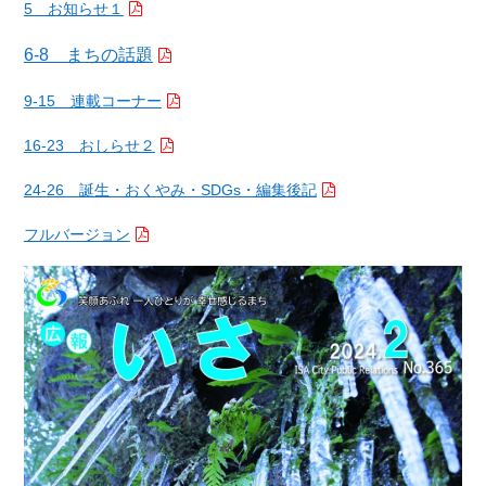
5 お知らせ１
6-8 まちの話題
9-15 連載コーナー
16-23 おしらせ２
24-26 誕生・おくやみ・SDGs・編集後記
フルバージョン