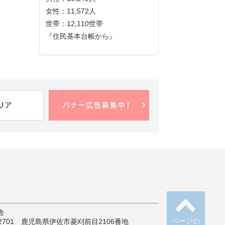
女性：11,572人
世帯：12,110世帯
『住民基本台帳から』
舎
ページの
-2701 鹿児島県伊佐市菱刈前目2106番地