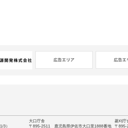
大口庁舎
菱刈庁
/3）
〒895-2511 鹿児島県伊佐市大口里1888番地
〒895