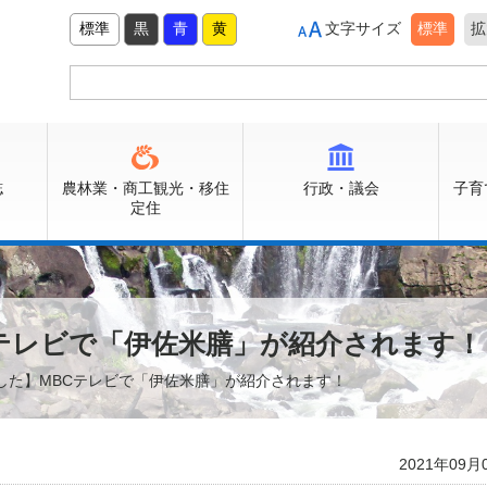
標準
黒
青
黄
文字サイズ
標準
拡
誌
農林業・商工観光・移住
行政・議会
子育
定住
テレビで「伊佐米膳」が紹介されます！
ました】MBCテレビで「伊佐米膳」が紹介されます！
2021年09月