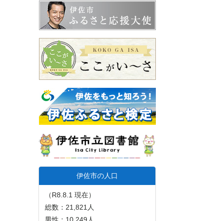
伊佐市の人口
（R8.8.1 現在）
総数：21,821人
男性：10,249人