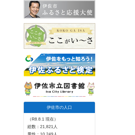
伊佐市の人口
（R8.8.1 現在）
総数：21,821人
男性：10,249人