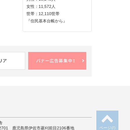
女性：11,572人
世帯：12,110世帯
『住民基本台帳から』
舎
ページの
-2701 鹿児島県伊佐市菱刈前目2106番地