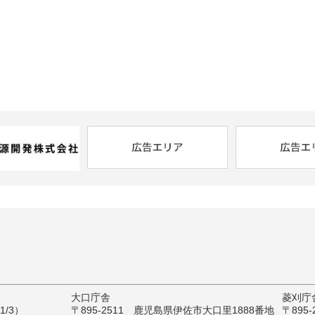
大口庁舎
菱刈庁
/3）
〒895-2511 鹿児島県伊佐市大口里1888番地
〒895