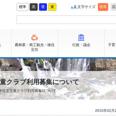
標準
黒
青
黄
文字サイズ
標準
拡
誌
農林業・商工観光・移住
行政・議会
子育
定住
児童クラブ利用募集について
 伊佐市児童クラブ利用募集について
2015年02月