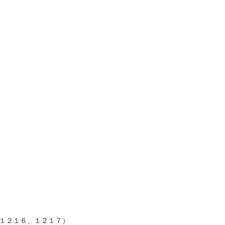
１２１６、１２１７）