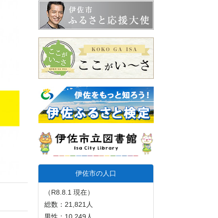
伊佐市の人口
（R8.8.1 現在）
総数：21,821人
男性：10,249人