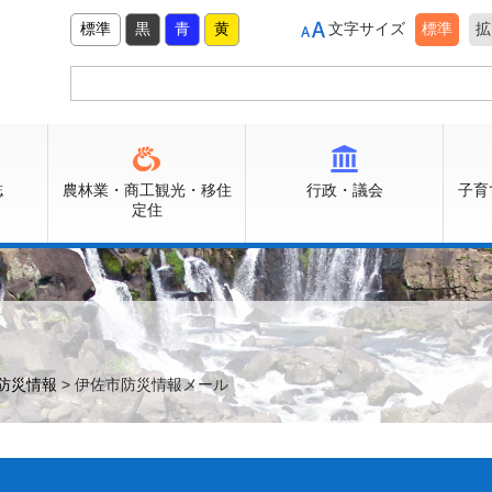
標準
黒
青
黄
文字サイズ
標準
拡
誌
農林業・商工観光・移住
行政・議会
子育
定住
防災情報
> 伊佐市防災情報メール