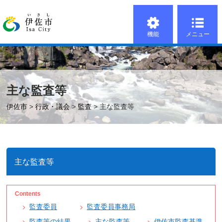
機能
メニュー
主な監査等
伊佐市
>
行政・議会
>
監査
> 主な監査等
主な監査等
監査委員
監査委員事務局
監査等の結果
主な監査等
伊佐市監査基準