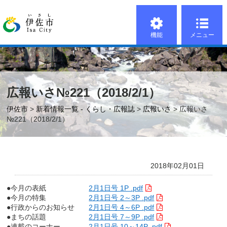
機能
メニュー
広報いさ№221（2018/2/1）
伊佐市
>
新着情報一覧 - くらし・広報誌
>
広報いさ
> 広報いさ
№221（2018/2/1）
2018年02月01日
●今月の表紙
2月1日号 1P .pdf
●今月の特集
2月1日号 2～3P .pdf
●行政からのお知らせ
2月1日号 4～6P .pdf
●まちの話題
2月1日号 7～9P .pdf
●連載のコーナー
2月1日号 10～14P .pdf