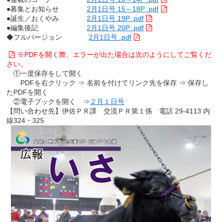
●募集とお知らせ
2月1日号 15～18P .pdf
●誕生／おくやみ
2月1日号 19P .pdf
●編集後記
2月1日号 20P .pdf
◆フルバージョン
2月1日号 .pdf
※PDFを開く際、エラーが出た場合は次のようにしてご覧くだ
さい。
①一度保存をして開く
PDFを右クリック ⇒ 名前を付けてリンク先を保存 ⇒ 保存し
たPDFを開く
②電子ブックを開く ⇒
２月１日号
【問い合わせ先】伊佐ＰＲ課 交流ＰＲ第１係 電話 29-4113 内
線324・325