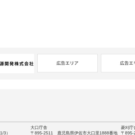
大口庁舎
菱刈庁
/3）
〒895-2511 鹿児島県伊佐市大口里1888番地
〒895