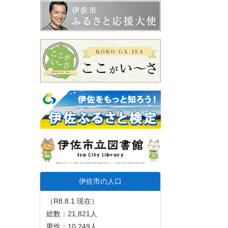
伊佐市の人口
（R8.8.1 現在）
総数：21,821人
男性：10,249人