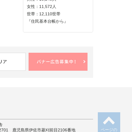
女性：11,572人
世帯：12,110世帯
『住民基本台帳から』
舎
ページの
-2701 鹿児島県伊佐市菱刈前目2106番地