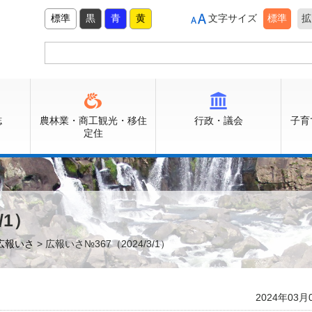
標準
黒
青
黄
文字サイズ
標準
拡
誌
農林業・商工観光・移住
行政・議会
子育
定住
/1）
広報いさ
> 広報いさ№367（2024/3/1）
2024年03月